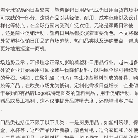
随着全球贸易的日益繁荣，塑料促销日用品已成为日用百货市场
不可或缺的一部分。这类产品以其轻便、耐用、成本低廉以及设
多样化等特点，在全球范围内受到广泛欢迎。无论是家庭日常使
用，还是商业促销活动，塑料日用品都扮演着重要角色。本文将
讨外贸塑料促销日用品的市场趋势、热门品类以及选购要点，帮
您更好地把握这一商机。
市场趋势显示，环保理念正深刻影响着塑料日用品行业。越来越
的外贸企业开始采用可回收或生物降解材料，以响应全球可持续
展的号召。例如，由聚乳酸（PLA）等生物基塑料制成的餐具、购
物袋等产品，在欧美市场尤为畅销。定制化需求日益增长，企业
向于采购印有品牌Logo或特定图案的塑料制品，用于促销活动、
会赠品或员工福利，这不仅能提升品牌曝光度，还能增强客户黏
性。
热门品类包括但不限于以下几类：一是厨房用品，如塑料碗碟、
鲜盒、水杯等，这些产品设计新颖，颜色鲜艳，适合家庭和户外
用；二是清洁用品，如塑料桶、扫帚、垃圾袋等，以其耐用性和