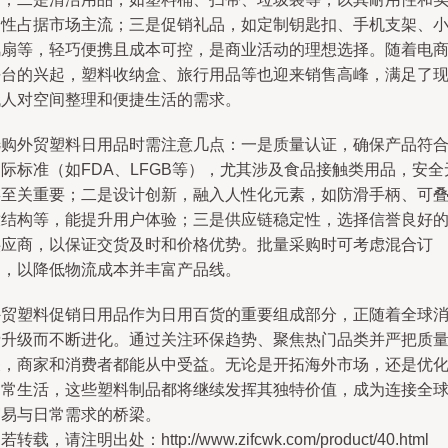
用性占据市场主流；三是促销礼品，如定制钥匙扣、手机支架、
风扇等，轻巧便携且成本可控，是商业活动的理想选择。随着电
平台的兴起，塑料收纳盒、旅行用品等也迎来销售高峰，满足了
代人对空间整理和便捷生活的需求。
选购外贸塑料日用品时需注意几点：一是质量认证，确保产品符
际标准（如FDA、LFGB等），尤其涉及食品接触类用品，安全
毒至关重要；二是设计创新，融入人性化元素，如防滑手柄、可
放结构等，能提升用户体验；三是供应链稳定性，选择信誉良好
供应商，以保证交货及时和价格优势。批量采购时可考虑混合订
购，以降低物流成本并丰富产品线。
外贸塑料促销日用品作为日用百货的重要组成部分，正随着全球
费升级而不断进化。通过关注环保趋势、聚焦热门品类并严把质
关，商家和消费者都能从中受益。无论是开拓海外市场，还是优
日常生活，这些塑料制品都将继续发挥其独特价值，成为连接全
贸易与日常需求的桥梁。
若转载，请注明出处：http://www.zifcwk.com/product/40.html