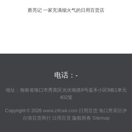
蔡亮记 一家充满烟火气的日用百货店
电话：-
地址：海南省海口市秀英区光伏南路9号嘉禾小区9栋1单元
402室
Copyright © 2026
www.zifcwk.com
日用百货
海口秀英区伊
尔倩百货商行
日用百货
版权所有
Sitemap