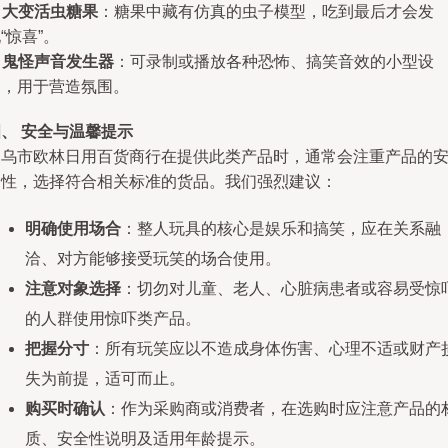
.
大变活虫糖果
：糖果中藏有仿真的虫子模型，吃到最后才会发
“惊喜”。
.
鬼怪声音发生器
：可录制或播放各种恐怖、搞笑音效的小型设
备，用于营造氛围。
、 安全与温馨提示
义乌市欧林日用百货商行在提供此类产品时，通常会注重产品的
全性，选择符合相关标准的货品。我们强烈建议：
明确使用场合
：整人玩具的核心是娱乐和搞笑，应在关系融
洽、对方能够接受玩笑的场合使用。
注意对象选择
：切勿对儿童、老人、心脏病患者或容易受惊
的人群使用惊吓类产品。
把握分寸
：所有玩笑应以不造成身体伤害、心理不适或财产
失为前提，适可而止。
购买时确认
：作为采购商或消费者，在选购时应注意产品的
质、安全性说明及适用年龄提示。