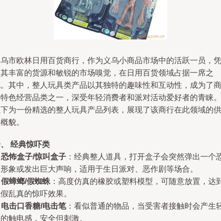
义乌市欧林日用百货商行，作为义乌小商品市场中的活跃一员，
借其丰富的货源和敏锐的市场嗅觉，在日用百货领域占据一席之
地。其中，整人玩具类产品以其独特的趣味性和互动性，成为了
行特色经营品类之一，深受年轻消费者和派对活动爱好者的青睐
以下为一份精选的整人玩具产品列表，展现了该商行在此领域的
应概貌。
、 经典惊吓类
.
恐怖盒子/惊叫盒子
：经典整人道具，打开盒子会突然弹出一个
怖形象或发出巨大声响，适用于生日派对、恶作剧等场合。
.
假蟑螂/假蜘蛛
：高度仿真的橡胶或塑料模型，可随意放置，达
以假乱真的惊吓效果。
.
电击口香糖/电击笔
：看似普通的物品，当受害者接触时会产生
微的触电感，安全但刺激。