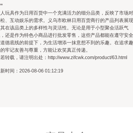
**
整人玩具作为日用百货中一个充满活力的细分品类，反映了市场
轻松、互动娱乐的需求。义乌市欧林日用百货商行的产品列表展
了其在该品类上的多样性与灵活性。无论是用于小型聚会活跃气
氛，还是作为特色小商品进行批发零售，这些产品都能在遵守安
与道德底线的前提下，为生活增添一抹意想不到的乐趣。在追求
味的牢记友善与尊重，方能让欢笑真正传递。
若转载，请注明出处：http://www.zifcwk.com/product/63.html
新时间：2026-08-06 01:12:19