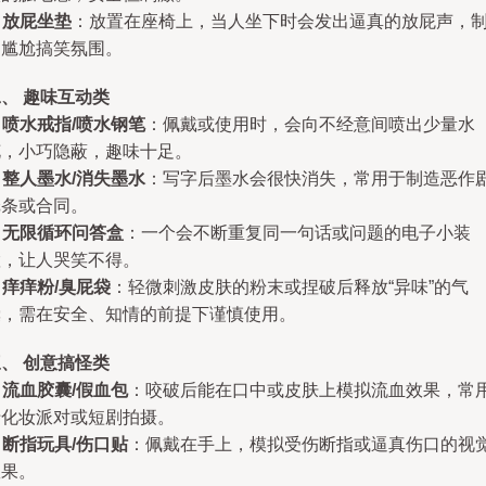
.
放屁坐垫
：放置在座椅上，当人坐下时会发出逼真的放屁声，
造尴尬搞笑氛围。
、 趣味互动类
.
喷水戒指/喷水钢笔
：佩戴或使用时，会向不经意间喷出少量水
花，小巧隐蔽，趣味十足。
.
整人墨水/消失墨水
：写字后墨水会很快消失，常用于制造恶作
纸条或合同。
.
无限循环问答盒
：一个会不断重复同一句话或问题的电子小装
置，让人哭笑不得。
.
痒痒粉/臭屁袋
：轻微刺激皮肤的粉末或捏破后释放“异味”的气
囊，需在安全、知情的前提下谨慎使用。
、 创意搞怪类
.
流血胶囊/假血包
：咬破后能在口中或皮肤上模拟流血效果，常
于化妆派对或短剧拍摄。
.
断指玩具/伤口贴
：佩戴在手上，模拟受伤断指或逼真伤口的视
效果。