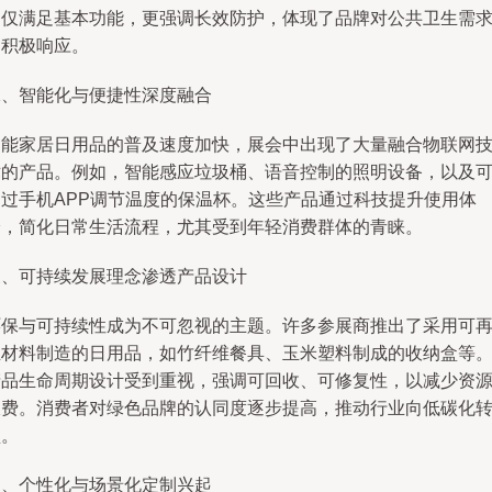
不仅满足基本功能，更强调长效防护，体现了品牌对公共卫生需
的积极响应。
二、智能化与便捷性深度融合
智能家居日用品的普及速度加快，展会中出现了大量融合物联网
术的产品。例如，智能感应垃圾桶、语音控制的照明设备，以及
通过手机APP调节温度的保温杯。这些产品通过科技提升使用体
验，简化日常生活流程，尤其受到年轻消费群体的青睐。
三、可持续发展理念渗透产品设计
环保与可持续性成为不可忽视的主题。许多参展商推出了采用可
生材料制造的日用品，如竹纤维餐具、玉米塑料制成的收纳盒等
产品生命周期设计受到重视，强调可回收、可修复性，以减少资
浪费。消费者对绿色品牌的认同度逐步提高，推动行业向低碳化
型。
四、个性化与场景化定制兴起