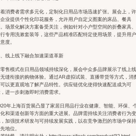
随着消费者需求多元化，定制化日用品市场迅速扩张。展会上，
多企业提供个性化印花服务，允许用户自定义图案的床品、餐具
等。场景化解决方案备受关注，例如针对小户型空间的折叠家具
旅行专用洗漱套装等，这些产品精准匹配特定使用场景，提升用
满意度。
五、线上线下融合加速渠道革新
新零售模式在日用品领域持续深化，展会中众多品牌展示了线上
下无缝衔接的购物体验。通过AR虚拟试装、直播带货等方式，消
者可以更直观地了解产品特性。供应链优化使得快速配送成为可
能，进一步刺激即时消费需求。
2020年上海百货展凸显了家居日用品行业在健康、智能、环保、
性化和渠道创新等方面的重大进展。品牌需持续关注消费者行为
化，加强技术研发与可持续发展实践，以在竞争激烈的市场中保
领先地位。