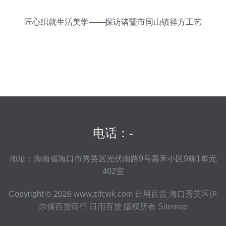
匠心织就生活美学——探访诸暨市同山镇祥方工艺
制品厂
电话：-
地址：海南省海口市秀英区光伏南路9号嘉禾小区9栋1单元
402室
Copyright © 2026
www.zifcwk.com
日用百货
海口秀英区伊
尔倩百货商行
日用百货
版权所有
Sitemap