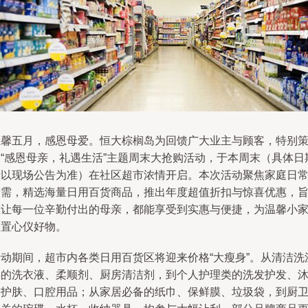
温馨五月，感恩母爱。恒大棕榈岛为回馈广大业主与顾客，特别
划“感恩母亲，礼遇生活”主题周末大抢购活动，于本周末（具体日
请以现场公告为准）在社区超市浓情开启。本次活动聚焦家庭日
所需，精选海量日用百货商品，推出年度超值折扣与惊喜优惠，
在让每一位辛勤付出的母亲，都能享受到实惠与便捷，为温馨小
添置心仪好物。
活动期间，超市内各类日用百货区将迎来价格“大瘦身”。从清洁洗
类的洗衣液、柔顺剂、厨房清洁剂，到个人护理类的洗发护发、
浴护肤、口腔用品；从家居必备的纸巾、保鲜膜、垃圾袋，到厨