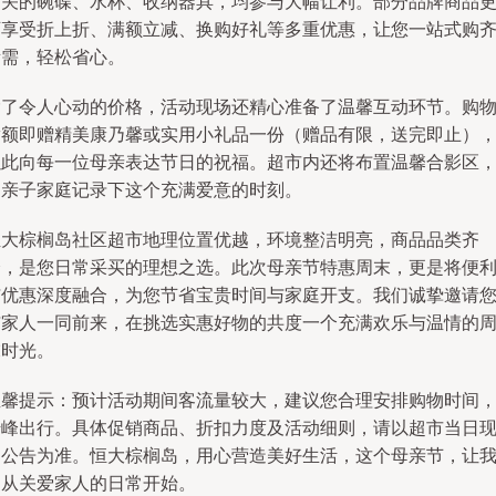
相关的碗碟、水杯、收纳器具，均参与大幅让利。部分品牌商品
可享受折上折、满额立减、换购好礼等多重优惠，让您一站式购
所需，轻松省心。
除了令人心动的价格，活动现场还精心准备了温馨互动环节。购
满额即赠精美康乃馨或实用小礼品一份（赠品有限，送完即止）
以此向每一位母亲表达节日的祝福。超市内还将布置温馨合影区
为亲子家庭记录下这个充满爱意的时刻。
恒大棕榈岛社区超市地理位置优越，环境整洁明亮，商品品类齐
全，是您日常采买的理想之选。此次母亲节特惠周末，更是将便
与优惠深度融合，为您节省宝贵时间与家庭开支。我们诚挚邀请
与家人一同前来，在挑选实惠好物的共度一个充满欢乐与温情的
末时光。
温馨提示：预计活动期间客流量较大，建议您合理安排购物时间
错峰出行。具体促销商品、折扣力度及活动细则，请以超市当日
场公告为准。恒大棕榈岛，用心营造美好生活，这个母亲节，让
们从关爱家人的日常开始。