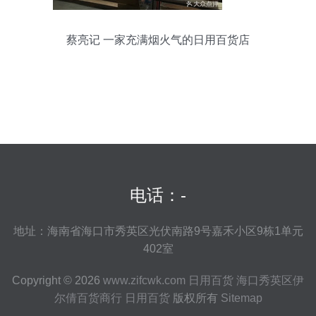
蔡亮记 一家充满烟火气的日用百货店
电话：-
地址：海南省海口市秀英区光伏南路9号嘉禾小区9栋1单元
402室
Copyright © 2026
www.zifcwk.com
日用百货
海口秀英区伊
尔倩百货商行
日用百货
版权所有
Sitemap