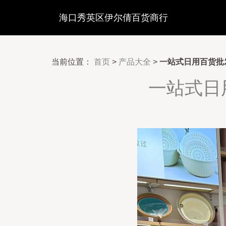
海口秀英区伊尔倩百货商行
当前位置：
首页
>
产品大全
>
一站式日用百货批
一站式日