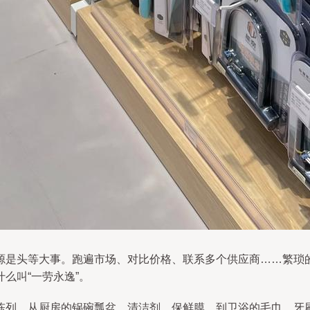
源是头等大事。跑遍市场、对比价格、联系多个供应商……繁琐
么叫“一劳永逸”。
陈列，从厨房的锅碗瓢盆、清洁剂、保鲜膜，到卫浴的毛巾、牙