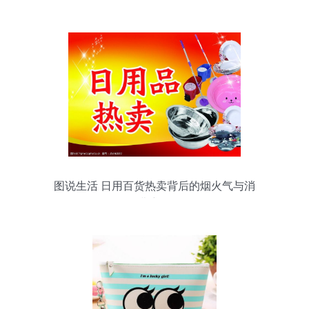
家——岷州日用百货行业的经营之道
图说生活 日用百货热卖背后的烟火气与消
费密码