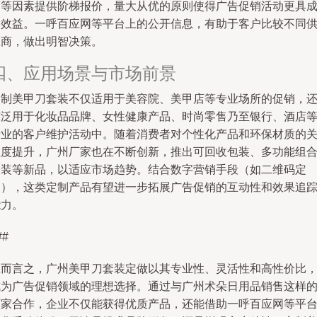
度等因素提供阶梯报价，量大从优的原则使得广告促销活动更具
本效益。一呼百应网等平台上的公开信息，有助于客户比较不同
应商，做出明智决策。
四、应用场景与市场前景
定制美甲刀套装不仅适用于美容院、美甲店等专业场所的促销，
广泛用于化妆品品牌、女性健康产品、时尚零售乃至银行、酒店
行业的客户维护活动中。随着消费者对个性化产品和环保材质的
注度提升，广州厂家也在不断创新，推出可回收包装、多功能组
套装等新品，以适应市场趋势。结合数字营销手段（如二维码定
制），这类定制产品有望进一步拓展广告促销的互动性和效果追
能力。
##
总而言之，广州美甲刀套装定做以其专业性、灵活性和高性价比
成为广告促销领域的理想选择。通过与广州术朵日用品销售这样
厂家合作，企业不仅能获得优质产品，还能借助一呼百应网等平