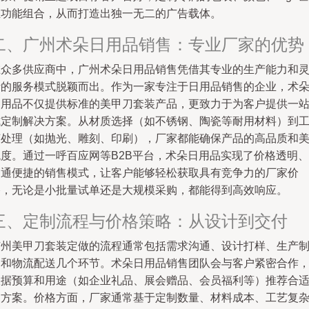
至功能组合，从而打造出独一无二的广告载体。
二、广州术朵日用品销售：专业厂家的优势
在众多供应商中，广州术朵日用品销售凭借其专业的生产能力和
活的服务模式脱颖而出。作为一家专注于日用品销售的企业，术
日用品不仅提供标准的美甲刀套装产品，更致力于为客户提供一
式定制解决方案。从材质选择（如不锈钢、陶瓷等耐用材料）到
艺处理（如抛光、雕刻、印刷），厂家都能确保产品的高品质和
观度。通过一呼百应网等B2B平台，术朵日用品实现了价格透明、
沟通便捷的销售模式，让客户能够轻松获取具有竞争力的厂家价
格，无论是小批量试单还是大规模采购，都能得到高效响应。
三、定制流程与价格策略：从设计到交付
广州美甲刀套装定做的流程通常包括需求沟通、设计打样、生产
造和物流配送几个环节。术朵日用品销售团队会与客户紧密合作
根据预算和用途（如企业礼品、展会赠品、会员福利等）推荐合
的方案。价格方面，厂家通常基于定制数量、材料成本、工艺复